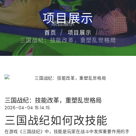
项目展示
首页
项目展示
三国战纪：技能改革，重塑乱世格局
三国战纪：技能改革，重塑乱世格局
2026-04-04 15:14:15
三国战纪如何改技能
在游戏《三国战纪》中，技能是玩家在战斗中发挥重要作用的手