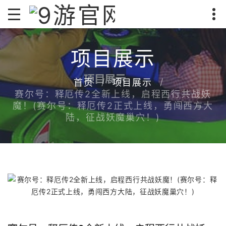
项目展示
首页
项目展示
赛尔号：释厄传2全新上线，启程西行共战妖
魔！(赛尔号：释厄传2正式上线，勇闯西方大
陆，征战妖魔巢穴！)