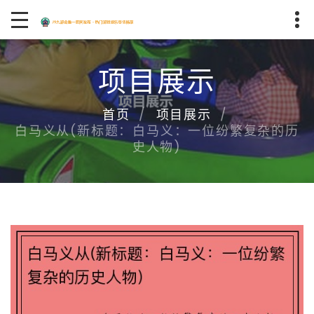
项目展示
首页
项目展示
白马义从(新标题：白马义：一位纷繁复杂的历
史人物)