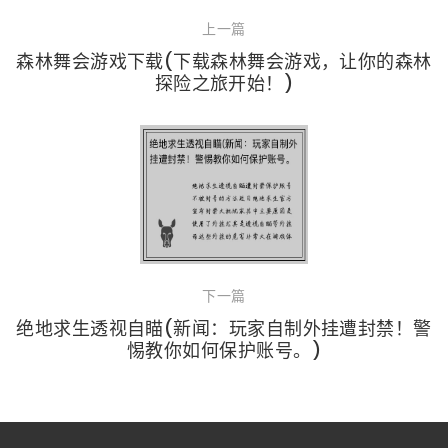
上一篇
森林舞会游戏下载(下载森林舞会游戏，让你的森林
探险之旅开始！)
下一篇
绝地求生透视自瞄(新闻：玩家自制外挂遭封禁！警
惕教你如何保护账号。)