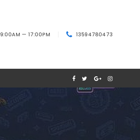
9:00
AM
— 17:00
PM
13594780473