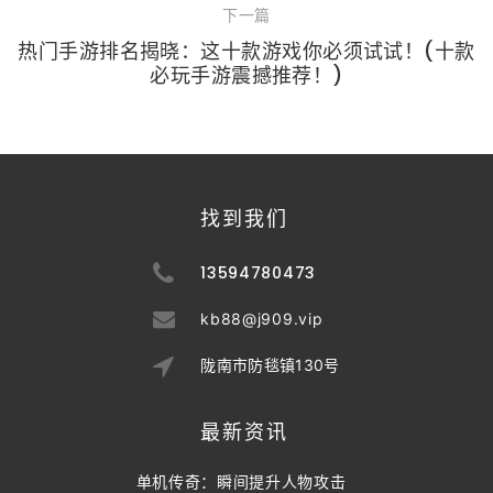
下一篇
热门手游排名揭晓：这十款游戏你必须试试！(十款
必玩手游震撼推荐！)
找到我们
13594780473
kb88@j909.vip
陇南市防毯镇130号
最新资讯
单机传奇：瞬间提升人物攻击