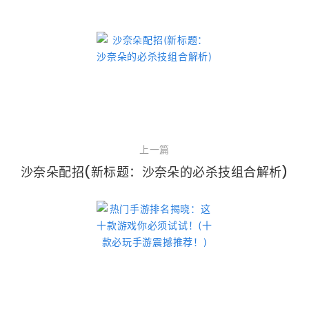
上一篇
沙奈朵配招(新标题：沙奈朵的必杀技组合解析)