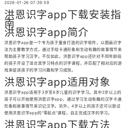
2026-01-26 07:39:59
洪恩识字app下载安装指
南
洪恩识字app简介
洪恩识字app是一个专为孩子量身打造的识字软件，以图画识字
法为主要教学方式，通过手绘卡通形象和生动有趣的故事情节来
帮助孩子学习汉字。不仅如此，洪恩识字app还针对不同年龄段
的孩子开设了适合其学习特点的识字课程，并匹配了相对应的游
戏来促进孩子的学习兴趣和学习成效。
洪恩识字app适用对象
洪恩识字app适用于3岁至8岁儿童的识字学习。其中3岁以上的
孩子可以开始使用洪恩识字app，通过学习生动有趣的汉字卡通
形象和故事情节来识记汉字。另外，4岁以上的孩子还可以尝试
使用洪恩识字app的“零起点”课程，自主完成汉字的学习。
洪恩识字app下载方法