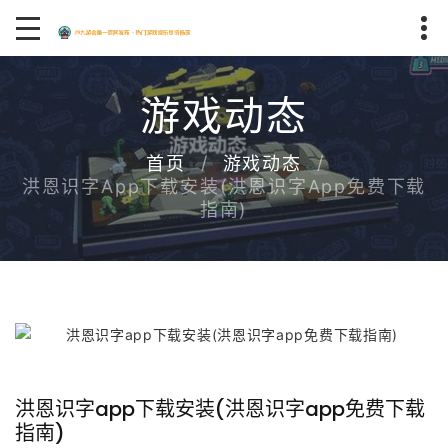
游戏动态
首页
游戏动态
洪恩识字app下载安装(洪恩识字app免费下载
指南)
洪恩识字app下载安装(洪恩识字app免费下载
指南)