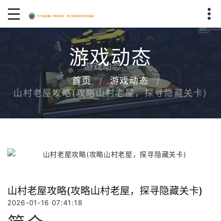
游戏动态
首页
游戏动态
山村老屋攻略(攻略山村老屋，探寻隐藏关卡)
山村老屋攻略(攻略山村老屋，探寻隐藏关卡)
2026-01-16 07:41:18