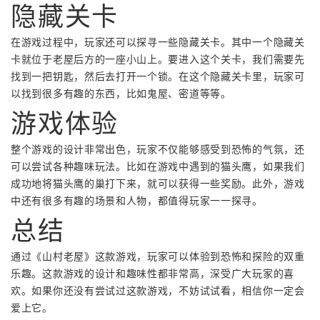
隐藏关卡
在游戏过程中，玩家还可以探寻一些隐藏关卡。其中一个隐藏关
卡就位于老屋后方的一座小山上。要进入这个关卡，我们需要先
找到一把钥匙，然后去打开一个锁。在这个隐藏关卡里，玩家可
以找到很多有趣的东西，比如鬼屋、密道等等。
游戏体验
整个游戏的设计非常出色，玩家不仅能够感受到恐怖的气氛，还
可以尝试各种趣味玩法。比如在游戏中遇到的猫头鹰，如果我们
成功地将猫头鹰的巢打下来，就可以获得一些奖励。此外，游戏
中还有很多有趣的场景和人物，都值得玩家一一探寻。
总结
通过《山村老屋》这款游戏，玩家可以体验到恐怖和探险的双重
乐趣。这款游戏的设计和趣味性都非常高，深受广大玩家的喜
欢。如果你还没有尝试过这款游戏，不妨试试看，相信你一定会
爱上它。